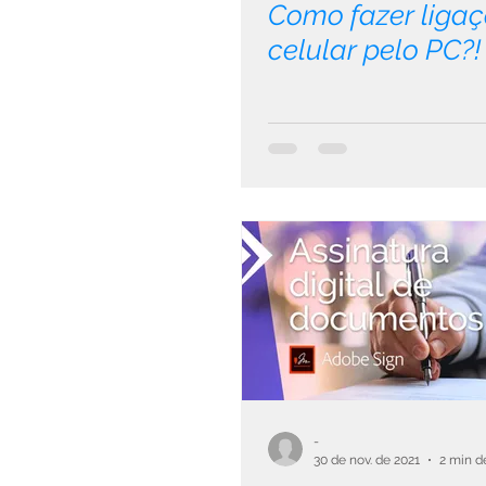
Como fazer ligaç
celular pelo PC?!
-
30 de nov. de 2021
2 min de