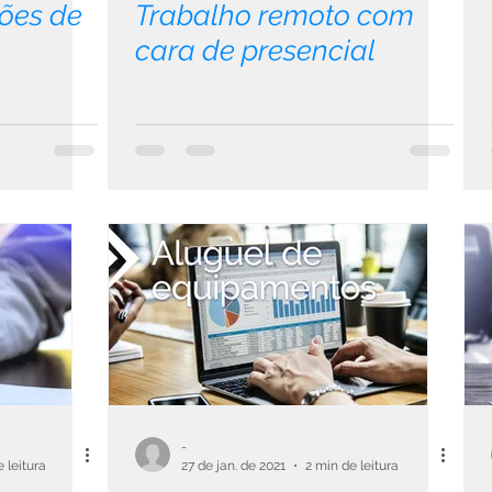
ões de
Trabalho remoto com
cara de presencial
-
 leitura
27 de jan. de 2021
2 min de leitura