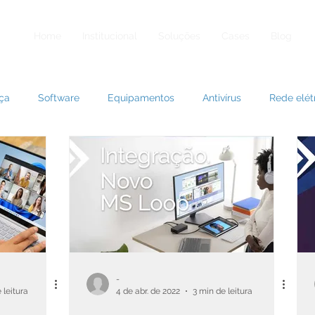
Home
Institucional
Soluções
Cases
Blog
ça
Software
Equipamentos
Antivírus
Rede elét
Nuvem
Licenciamento
Microsoft
IoT
Docum
-
 leitura
4 de abr. de 2022
3 min de leitura