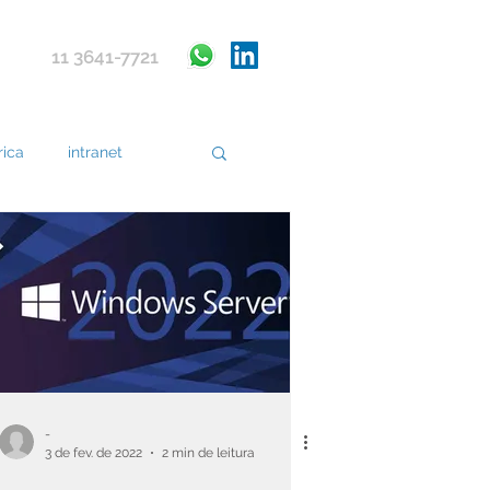
11 3641-7721
rica
intranet
entos
Dell
-
3 de fev. de 2022
2 min de leitura