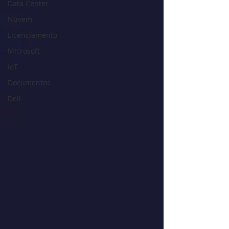
Data Center
Nuvem
Licenciamento
Microsoft
IoT
Documentos
Dell