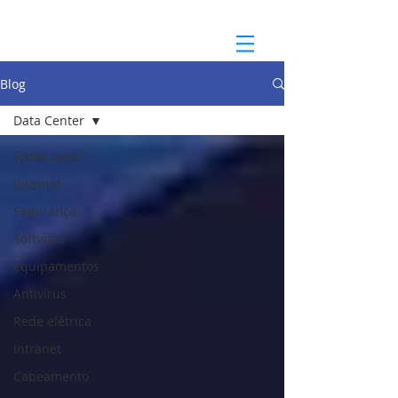
Blog
Data Center
Todos posts
Internet
Segurança
Software
Equipamentos
Antivírus
Rede elétrica
intranet
Cabeamento