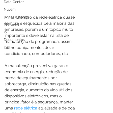
Data Center
Nuvem
Licenciamento
A manutenção da rede elétrica quase 
sempre é esquecida pela maioria das 
Microsoft
empresas, porém é um tópico muito 
IoT
importante e deve estar na lista de 
Documentos
manutenção de programada, assim 
Dell
como equipamentos de ar 
condicionado, computadores, etc.
A manutenção preventiva garante 
economia de energia, redução de 
perda de equipamentos por 
sobrecarga, diminuição nas quedas 
de energia, aumento da vida útil dos 
dispositivos eletrônicos, mas o 
principal fator é a segurança, manter 
uma 
rede elétrica
 atualizada e de boa 