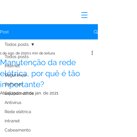
Post
Todos posts
1 de ago. de 2020
1 min de leitura
Todos posts
Manutenção da rede
Internet
elétrica, por quê é tão
Segurança
importante?
Software
Atualizado:
27 de jan. de 2021
Equipamentos
Antivírus
Rede elétrica
intranet
Cabeamento